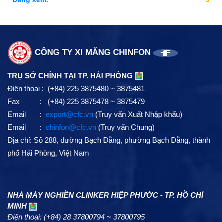
CÔNG TY XI MĂNG CHINFON
TRỤ SỞ CHÍNH TẠI TP. HẢI PHÒNG
Điện thoại : (+84) 225 3875480 ~ 3875481
Fax : (+84) 225 3875478 ~ 3875479
Email :
export@cfc.vn
(Truy vấn Xuất Nhập khẩu)
Email :
chinfon@cfc.vn
(Truy vấn Chung)
Địa chỉ: Số 288, đường Bạch Đằng, phường Bạch Đằng, thành
phố Hải Phòng, Việt Nam
NHÀ MÁY NGHIỀN CLINKER HIỆP PHƯỚC - TP. HỒ CHÍ
MINH
Điện thoại: (+84) 28 37800794 ~ 37800795