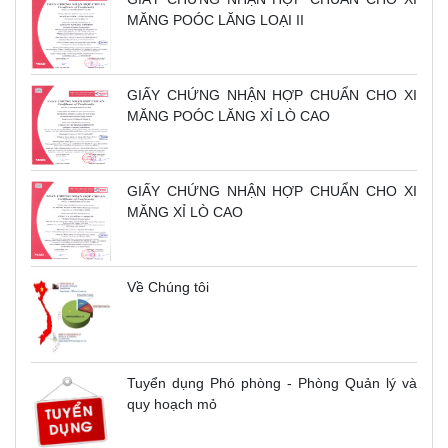
MĂNG POÓC LĂNG LOẠI II
GIẤY CHỨNG NHẬN HỢP CHUẨN CHO XI
MĂNG POÓC LĂNG XỈ LÒ CAO
GIẤY CHỨNG NHẬN HỢP CHUẨN CHO XI
MĂNG XỈ LÒ CAO
Về Chúng tôi
Tuyển dụng Phó phòng - Phòng Quản lý và
quy hoạch mỏ