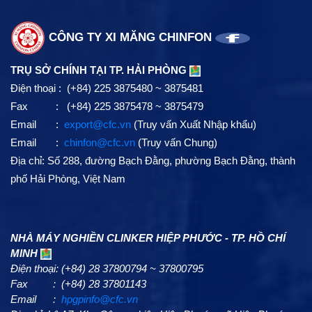
CÔNG TY XI MĂNG CHINFON
TRỤ SỞ CHÍNH TẠI TP. HẢI PHÒNG
Điện thoại : (+84) 225 3875480 ~ 3875481
Fax : (+84) 225 3875478 ~ 3875479
Email :
export@cfc.vn
(Truy vấn Xuất Nhập khẩu)
Email :
chinfon@cfc.vn
(Truy vấn Chung)
Địa chỉ: Số 288, đường Bạch Đằng, phường Bạch Đằng, thành
phố Hải Phòng, Việt Nam
NHÀ MÁY NGHIỀN CLINKER HIỆP PHƯỚC - TP. HỒ CHÍ
MINH
Điện thoại: (+84) 28 37800794 ~ 37800795
Fax : (+84) 28 37801143
Email :
hpgpinfo@cfc.vn