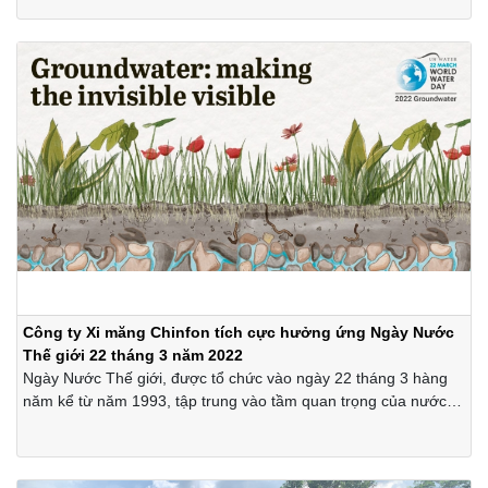
hài hòa với thiên nhiên; sử dụng hợp lý tài nguyên thiên nhiên,
đa dạng sinh học và ứng phó với biến đổi khí hậu thông qua
các chính sách, hoạt động hướng tới lối sống xanh hơn, sạch
hơn.
Công ty Xi măng Chinfon tích cực hưởng ứng Ngày Nước
Thế giới 22 tháng 3 năm 2022
Ngày Nước Thế giới, được tổ chức vào ngày 22 tháng 3 hàng
năm kể từ năm 1993, tập trung vào tầm quan trọng của nước
ngọt.