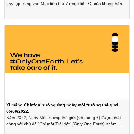
nay tập trung vào Mục tiêu thứ 7 (mục tiêu G) của khung hành
động Sendai “Tăng cường tính bền vững và khả năng tiếp cận
hệ thống cảnh báo sớm đa hiểm họa cho người dân đến năm
2030."
Xi măng Chinfon hưởng ứng ngày môi trường thế giới
05/06/2022.
Năm 2022, Ngày Môi trường thế giới (05 tháng 6) được phát
động với chủ đề “Chỉ một Trái đất” (Only One Earth) nhằm
truyền tải ý nghĩa thông điệp cùng xây dựng lối sống bền vững,