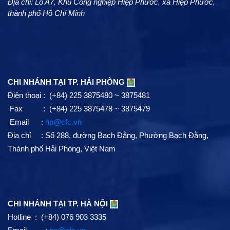
Địa chỉ: Lô A7, Khu Công nghiệp Hiệp Phước, xã Hiệp Phước,
thành phố Hồ Chí Minh
CHI NHÁNH TẠI TP. HẢI PHÒNG
Điện thoại : (+84) 225 3875480 ~ 3875481
Fax : (+84) 225 3875478 ~ 3875479
Email :
hp@cfc.vn
Địa chỉ :
Số 288, đường Bạch Đằng, Phường Bạch Đằng,
Thành phố Hải Phòng, Việt Nam
CHI NHÁNH TẠI TP. HÀ NỘI
Hotline : (+84) 076 903 3335