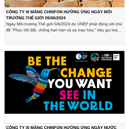
CÔNG TY XI MĂNG CHINFON HƯỞNG ỨNG NGÀY MÔI
TRƯỜNG THẾ GIỚI 05/06/2024
Ngày Môi trường Thế giới 5/6/2024 do UNEP phát động với chủ
đề “Phục hồi đất, chống hạn hán và sa mạc hóa," kêu gọi toàn
cầu bảo vệ tự nhiên. 40% diện tích đất trên hành tinh bị suy
thoái, ảnh hưởng nửa dân số và GDP toàn cầu. Thập kỷ Phục
hồi Hệ sinh thái (2021-2030) hướng đến bảo vệ và hồi sinh hệ
sinh thái.
CÔNG TY XI MĂNG CHINFON HƯỞNG ỨNG NGÀY NƯỚC