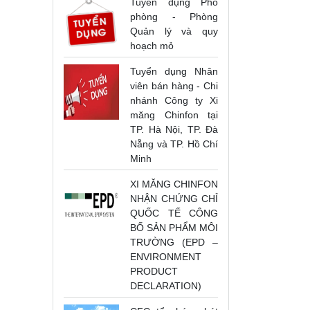
Tuyển dụng Phó
phòng - Phòng
Quản lý và quy
hoạch mỏ
Tuyển dụng Nhân
viên bán hàng - Chi
nhánh Công ty Xi
măng Chinfon tại
TP. Hà Nội, TP. Đà
Nẵng và TP. Hồ Chí
Minh
XI MĂNG CHINFON
NHẬN CHỨNG CHỈ
QUỐC TẾ CÔNG
BỐ SẢN PHẨM MÔI
TRƯỜNG (EPD –
ENVIRONMENT
PRODUCT
DECLARATION)