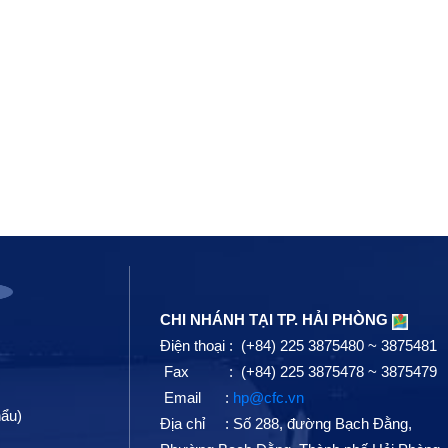
CHI NHÁNH TẠI TP. HẢI PHÒNG
Điện thoại : (+84) 225 3875480 ~ 3875481
Fax : (+84) 225 3875478 ~ 3875479
Email :
hp@cfc.vn
hẩu)
Địa chỉ :
Số 288, đường Bạch Đằng,