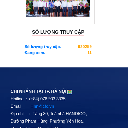
SỐ LƯỢNG TRUY CẬP
Số lượng truy cập:
920259
Đang xem:
11
CHI NHÁNH TẠI TP. HÀ NỘI
Hotline : (+84) 076 903 3335
Email :
hn@cfc.vn
Địa chỉ : Tầng 30, Toà nhà HANDICO,
Đường Phạm Hùng, Phường Yên Hòa,