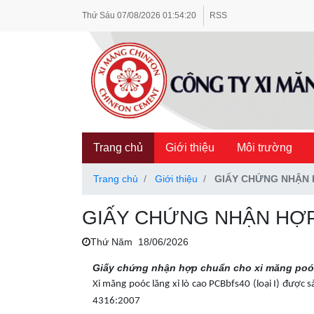
Thứ Sáu
07/08/2026
01:54:20
RSS
Trang chủ
Giới thiệu
Môi trường
Trang chủ
Giới thiệu
GIẤY CHỨNG NHẬN 
GIẤY CHỨNG NHẬN HỢP
Thứ Năm 18/06/2026
Giấy chứng nhận hợp chuẩn cho xi măng poóc 
Xi măng poóc lăng xỉ lò cao PCBbfs40 (loại I) được
4316:2007