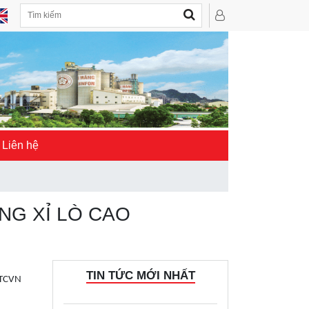
Liên hệ
NG XỈ LÒ CAO
TIN TỨC MỚI NHẤT
 TCVN