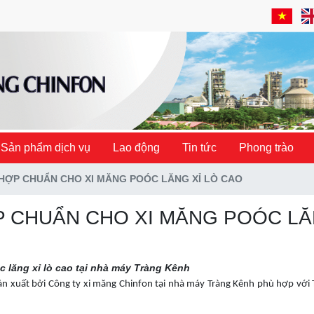
Sản phẩm dịch vụ
Lao động
Tin tức
Phong trào
HỢP CHUẨN CHO XI MĂNG POÓC LĂNG XỈ LÒ CAO
 CHUẨN CHO XI MĂNG POÓC LĂ
lăng xỉ lò cao tại nhà máy Tràng Kênh
 sản xuất bởi Công ty xi măng Chinfon tại nhà máy Tràng Kênh phù hợp với