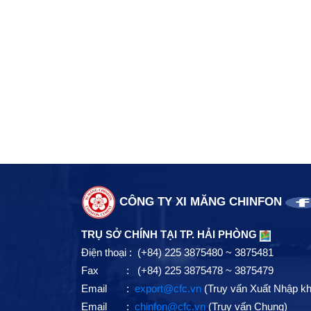
CÔNG TY XI MĂNG CHINFON
TRỤ SỞ CHÍNH TẠI TP. HẢI PHÒNG
Điện thoại : (+84) 225 3875480 ~ 3875481
Fax : (+84) 225 3875478 ~ 3875479
Email :
export@cfc.vn
(Truy vấn Xuất Nhập k
Email :
chinfon@cfc.vn
(Truy vấn Chung)