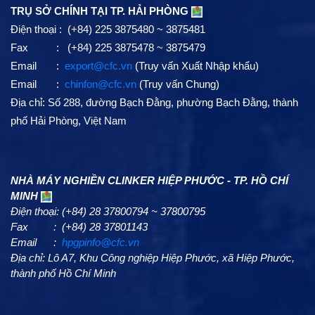
TRỤ SỞ CHÍNH TẠI TP. HẢI PHÒNG
Điện thoại : (+84) 225 3875480 ~ 3875481
Fax : (+84) 225 3875478 ~ 3875479
Email :
export@cfc.vn
(Truy vấn Xuất Nhập khẩu)
Email :
chinfon@cfc.vn
(Truy vấn Chung)
Địa chỉ: Số 288, đường Bạch Đằng, phường Bạch Đằng, thành
phố Hải Phòng, Việt Nam
NHÀ MÁY NGHIỀN CLINKER HIỆP PHƯỚC - TP. HỒ CHÍ
MINH
Điện thoại: (+84) 28 37800794 ~ 37800795
Fax : (+84) 28 37801143
Email :
hpgpinfo@cfc.vn
Địa chỉ: Lô A7, Khu Công nghiệp Hiệp Phước, xã Hiệp Phước,
thành phố Hồ Chí Minh