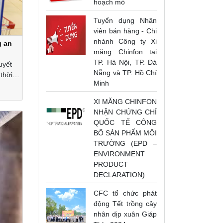
hoạch mỏ
Tuyển dụng Nhân
viên bán hàng - Chi
nhánh Công ty Xi
g an
măng Chinfon tại
TP. Hà Nội, TP. Đà
uyết
Nẵng và TP. Hồ Chí
thời
Minh
XI MĂNG CHINFON
NHẬN CHỨNG CHỈ
QUỐC TẾ CÔNG
BỐ SẢN PHẨM MÔI
TRƯỜNG (EPD –
ENVIRONMENT
PRODUCT
DECLARATION)
CFC tổ chức phát
động Tết trồng cây
nhân dịp xuân Giáp