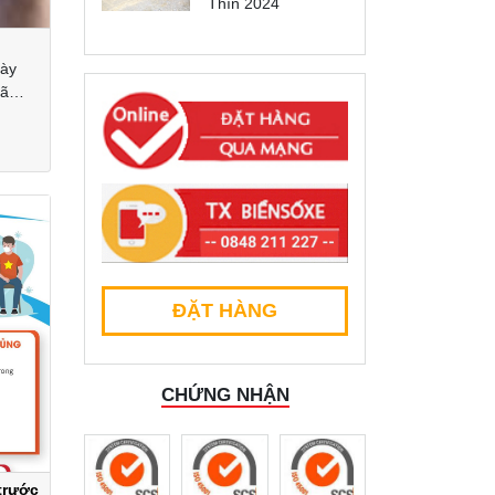
Thìn 2024
gày
đã
m
ĐẶT HÀNG
CHỨNG NHẬN
trước