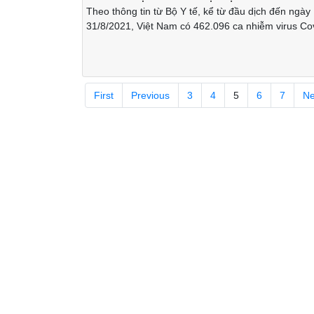
Theo thông tin từ Bộ Y tế, kể từ đầu dịch đến ngày
31/8/2021, Việt Nam có 462.096 ca nhiễm virus Co
đứng thứ 59/222 quốc gia và vùng lãnh thổ, trong kh
lệ số ca nhiễm/1 triệu dân, Việt Nam đứng thứ 161
gia và vùng lãnh thổ (bình quân cứ 1 triệu người c
nhiễm virus Covid-19).
First
Previous
3
4
5
6
7
Ne