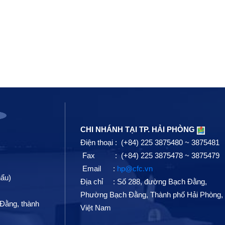
CHI NHÁNH TẠI TP. HẢI PHÒNG
Điện thoại : (+84) 225 3875480 ~ 3875481
Fax : (+84) 225 3875478 ~ 3875479
Email :
hp@cfc.vn
hẩu)
Địa chỉ :
Số 288, đường Bạch Đằng,
Phường Bạch Đằng, Thành phố Hải Phòng,
Đằng, thành
Việt Nam