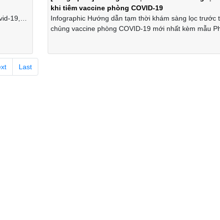
khi tiêm vaccine phòng COVID-19
vid-19,
Infographic Hướng dẫn tạm thời khám sàng lọc trước 
i với tỷ
chủng vaccine phòng COVID-19 mới nhất kèm mẫu Ph
/222 quốc
khám sàng lọc.
ó 4.700 ca
xt
Last