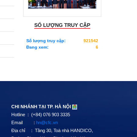
SỐ LƯỢNG TRUY CẬP
Số lượng truy cập:
921542
Đang xem:
6
CHI NHÁNH TẠI TP. HÀ NỘI
Hotline : (+84) 076 903 3335
Email :
hn@cfc.vn
Địa chỉ : Tầng 30, Toà nhà HANDICO,