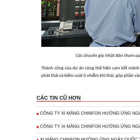
Các chuyên gia Nhật Bản tham qua
Thành công của dự án cũng thể hiện cam kết mãnh 
phát thải và kiểm soát ô nhiễm khí thải, góp phần v
CÁC TIN CŨ HƠN
CÔNG TY XI MĂNG CHINFON HƯỞNG ỨNG NGÀY
CÔNG TY XI MĂNG CHINFON HƯỞNG ỨNG NGÀY
XI MĂNG CHINFON HƯỞNG ỨNG NGÀY QUỐC TẾ 