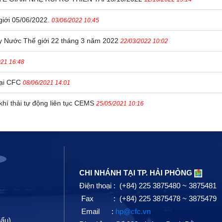
giới 05/06/2022.
03/06/2022 10:45
y Nước Thế giới 22 tháng 3 năm 2022
22/03/2022 10:02
021 16:48
 tại CFC
08/06/2021 14:01
í thải tự động liên tục CEMS
25/05/2021 10:16
CHI NHÁNH TẠI TP. HẢI PHÒNG
Điện thoại : (+84) 225 3875480 ~ 3875481
Fax : (+84) 225 3875478 ~ 3875479
Email :
hp@cfc.vn
hẩu)