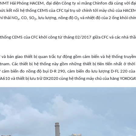
TNMT Hải Phòng HACEM, đại diện Công ty xi măng Chinfon đã cùng với đại
hức kết nối hệ thống CEMS của CFC tại trụ sở chính tới máy chủ của HACEM
hí thải NO
, CO, SO
, lưu lượng, nồng độ O
và nhiệt độ của 2 ống khói chí
x
2
2
hệ thống CEMS của CFC khởi công từ tháng 02/2017 giữa CFC và các nhà thầ
 và bàn giao thiết bị quan trắc tự động gồm cảm biến và hệ thống truyền
. Các thiết bị hệ thống này gồm những thiết bị tiên tiến nhất ở thời
hư cảm biến đo nồng độ bụi D-R 290, cảm biến đo lưu lượng D-FL 220 của
YTA610 và thiết bị lưu trữ DX2020 cùng hệ thống máy chủ của hãng YOKOG