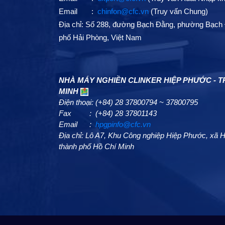
Email :
chinfon@cfc.vn
(Truy vấn Chung)
Địa chỉ: Số 288, đường Bạch Đằng, phường Bạch 
phố Hải Phòng, Việt Nam
NHÀ MÁY NGHIỀN CLINKER HIỆP PHƯỚC - TP
MINH
Điện thoại: (+84) 28 37800794 ~ 37800795
Fax : (+84) 28 37801143
Email :
hpgpinfo@cfc.vn
Địa chỉ: Lô A7, Khu Công nghiệp Hiệp Phước, xã
thành phố Hồ Chí Minh