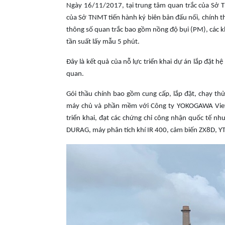
Ngày 16/11/2017, tại trung tâm quan trắc của Sở 
của Sở TNMT tiến hành ký biên bản đấu nối, chính t
thông số quan trắc bao gồm nồng độ bụi (PM), các k
tần suất lấy mẫu 5 phút.
Đây là kết quả của nỗ lực triển khai dự án lắp đặt 
quan.
Gói thầu chính bao gồm cung cấp, lắp đặt, chạy thử
máy chủ và phần mềm với Công ty YOKOGAWA Vietnam
triển khai, đạt các chứng chỉ công nhận quốc tế n
DURAG, máy phân tích khí IR 400, cảm biến ZX8D, 