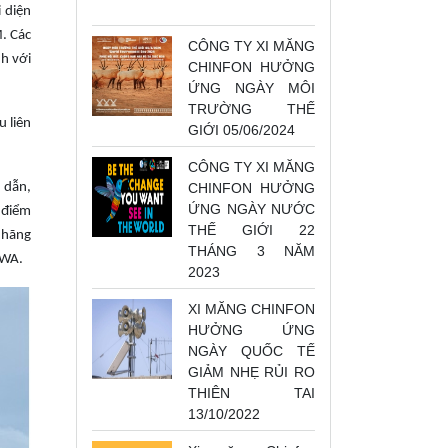
 diện
. Các
CÔNG TY XI MĂNG
nh với
CHINFON HƯỞNG
ỨNG NGÀY MÔI
TRƯỜNG THẾ
u liên
GIỚI 05/06/2024
CÔNG TY XI MĂNG
 dẫn,
CHINFON HƯỞNG
ỨNG NGÀY NƯỚC
 điểm
THẾ GIỚI 22
 hãng
THÁNG 3 NĂM
AWA.
2023
XI MĂNG CHINFON
HƯỞNG ỨNG
NGÀY QUỐC TẾ
GIẢM NHẸ RỦI RO
THIÊN TAI
13/10/2022