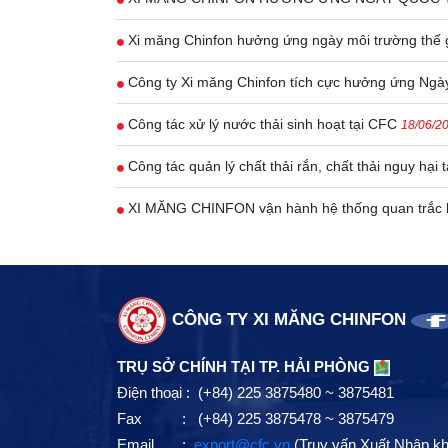
Xi măng Chinfon hưởng ứng ngày môi trường thế 
Công ty Xi măng Chinfon tích cực hưởng ứng Ngà
Công tác xử lý nước thải sinh hoạt tại CFC
18/06/2
Công tác quản lý chất thải rắn, chất thải nguy hại
XI MĂNG CHINFON vận hành hệ thống quan trắc kh
CÔNG TY XI MĂNG CHINFON
TRỤ SỞ CHÍNH TẠI TP. HẢI PHÒNG
Điện thoại : (+84) 225 3875480 ~ 3875481
Fax : (+84) 225 3875478 ~ 3875479
Email :
export@cfc.vn
(Truy vấn Xuất Nhập k