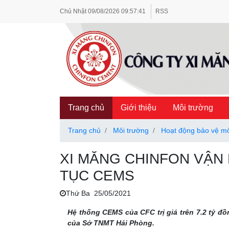
Chủ Nhật
09/08/2026
09:57:43
RSS
Trang chủ
Giới thiệu
Môi trường
Trang chủ
Môi trường
Hoạt động bảo vệ mô
XI MĂNG CHINFON VẬN 
TỤC CEMS
Thứ Ba 25/05/2021
Hệ thống CEMS của CFC trị giá trên 7.2 tỷ đồ
của Sở TNMT Hải Phòng.