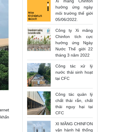
Xi măng Chinfon
hưởng ứng ngày
môi trường thế giới
05/06/2022.
Công ty Xi măng
Chinfon tích cực
hưởng ứng Ngày
Nước Thế giới 22
tháng 3 năm 2022
Công tác xử lý
nước thải sinh hoạt
tại CFC
Công tác quản lý
chất thải rắn, chất
thải nguy hại tại
ternet
CFC
i khẩn
XI MĂNG CHINFON
vận hành hệ thống