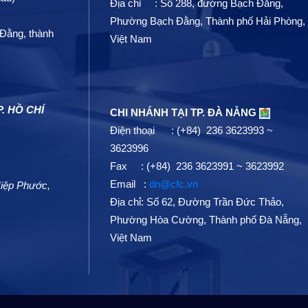
Địa chỉ :
Số 288, đường Bạch Đằng,
Phường Bạch Đằng, Thành phố Hải Phòng,
Đằng, thành
Việt Nam
. HỒ CHÍ
CHI NHÁNH TẠI TP. ĐÀ NẴNG
Điện thoại : (+84) 236 3623993 ~
3623996
Fax : (+84) 236 3623991 ~ 3623992
Email :
dn@cfc.vn
 Hiệp Phước,
Địa chỉ: Số 62, Đường Trần Đức Thảo,
Phường Hòa Cường, Thành phố Đà Nẵng,
Việt Nam